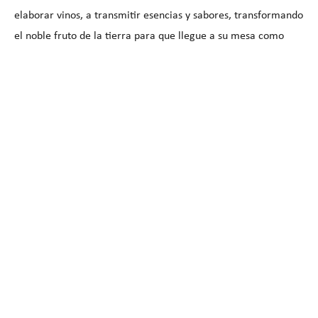
elaborar vinos, a transmitir esencias y sabores, transformando
el noble fruto de la tierra para que llegue a su mesa como
ayer, como hoy y mañana. El camino nos espera y lo
seguiremos recorriendo siendo fiel a los valores que
inspiraron a quienes nos legaron el amor por estas tierras.